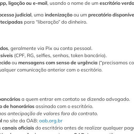
p, ligação ou e-mail
, usando o nome de um
escritório verd
ocesso judicial
, uma
indenização
ou um
precatório disponíve
ntecipadas
para “liberação” do dinheiro.
ados
, geralmente via Pix ou conta pessoal.
síveis
(CPF, RG, selfies, senhas, token bancário).
ecido
ou
mensagens com senso de urgência
(“precisamos con
alquer comunicação anterior com o escritório.
bancários
a quem entrar em contato se dizendo advogado.
o de honorários
assinado com o escritório.
s antecipação de valores fora do contrato.
l
no site da OAB:
oab.org.br
s
canais oficiais
do escritório antes de realizar qualquer pa