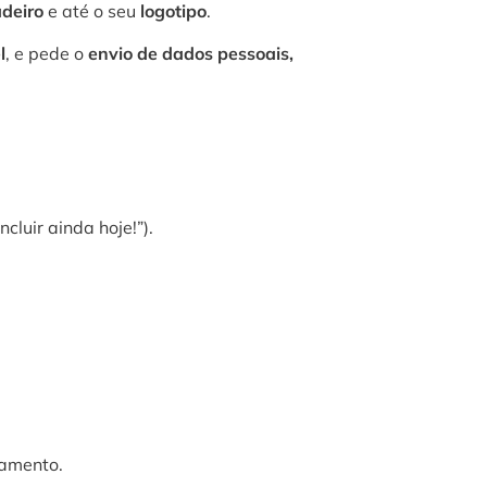
adeiro
e até o seu
logotipo
.
l
, e pede o
envio de dados pessoais,
cluir ainda hoje!”).
gamento.