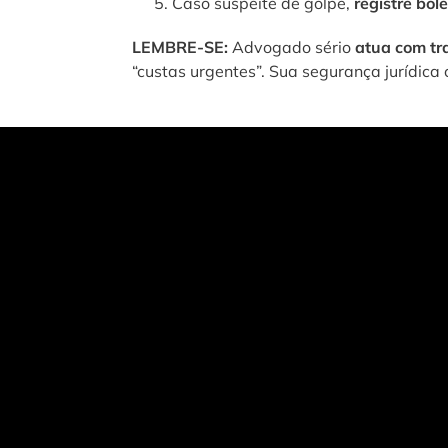
Caso suspeite de golpe,
registre bol
LEMBRE-SE:
Advogado sério
atua com tr
“custas urgentes”. Sua segurança jurídic