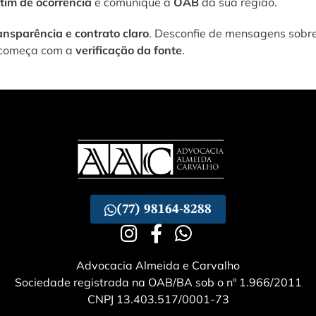
etim de ocorrência
e comunique a
OAB
da sua região.
ansparência e contrato claro
. Desconfie de mensagens sobre
a começa com a
verificação da fonte
.
(77) 98164-8288
Advocacia Almeida e Carvalho
Sociedade registrada na OAB/BA sob o nº 1.966/2011
CNPJ 13.403.517/0001-73